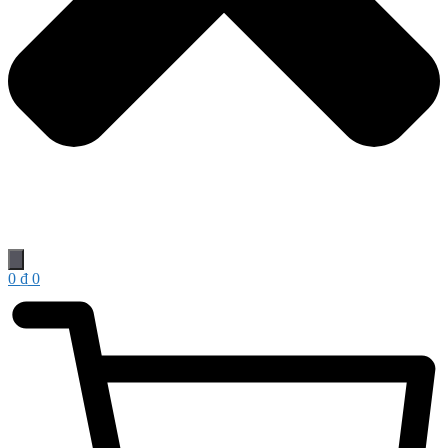
0
₫
0