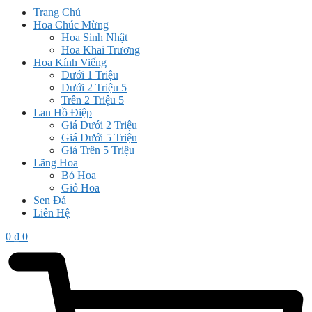
Trang Chủ
Hoa Chúc Mừng
Hoa Sinh Nhật
Hoa Khai Trương
Hoa Kính Viếng
Dưới 1 Triệu
Dưới 2 Triệu 5
Trên 2 Triệu 5
Lan Hồ Điệp
Giá Dưới 2 Triệu
Giá Dưới 5 Triệu
Giá Trên 5 Triệu
Lãng Hoa
Bó Hoa
Giỏ Hoa
Sen Đá
Liên Hệ
0
₫
0