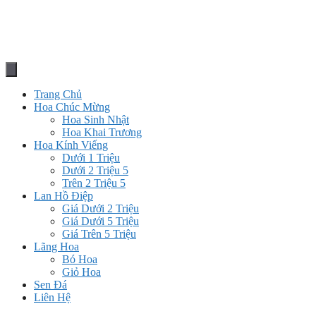
Trang Chủ
Hoa Chúc Mừng
Hoa Sinh Nhật
Hoa Khai Trương
Hoa Kính Viếng
Dưới 1 Triệu
Dưới 2 Triệu 5
Trên 2 Triệu 5
Lan Hồ Điệp
Giá Dưới 2 Triệu
Giá Dưới 5 Triệu
Giá Trên 5 Triệu
Lãng Hoa
Bó Hoa
Giỏ Hoa
Sen Đá
Liên Hệ