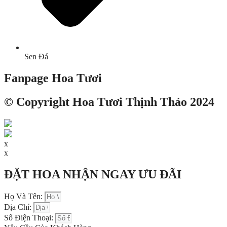
Sen Đá
Fanpage Hoa Tươi
© Copyright Hoa Tươi Thịnh Thảo 2024
x
x
ĐẶT HOA NHẬN NGAY ƯU ĐÃI
Họ Và Tên:
Địa Chỉ:
Số Điện Thoại: