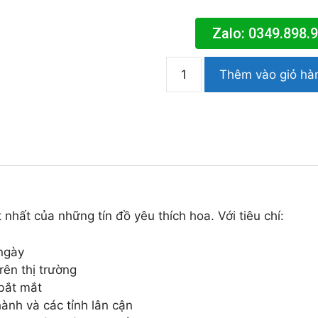
Zalo: 0349.898.
Thêm vào giỏ hà
 nhất của những tín đồ yêu thích hoa. Với tiêu chí:
ngày
ên thị trường
 bắt mắt
ành và các tỉnh lân cận