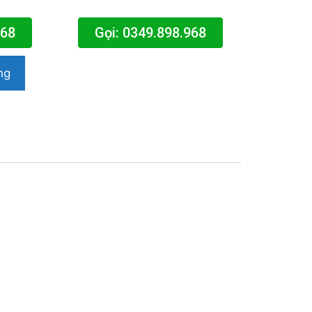
968
Gọi: 0349.898.968
ng