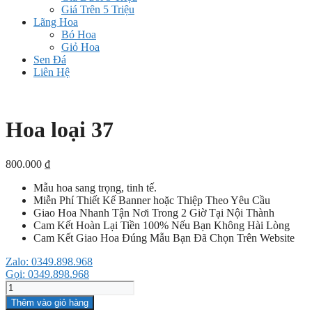
Giá Trên 5 Triệu
Lãng Hoa
Bó Hoa
Giỏ Hoa
Sen Đá
Liên Hệ
Hoa loại 37
800.000
₫
Mẫu hoa sang trọng, tinh tế.
Miễn Phí Thiết Kế Banner hoặc Thiệp Theo Yêu Cầu
Giao Hoa Nhanh Tận Nơi Trong 2 Giờ Tại Nội Thành
Cam Kết Hoàn Lại Tiền 100% Nếu Bạn Không Hài Lòng
Cam Kết Giao Hoa Đúng Mẫu Bạn Đã Chọn Trên Website
Zalo: 0349.898.968
Gọi: 0349.898.968
Hoa
loại
Thêm vào giỏ hàng
37