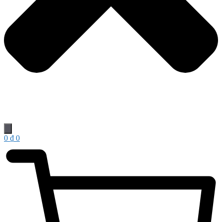
0
₫
0