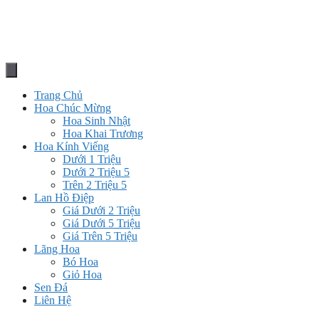
Trang Chủ
Hoa Chúc Mừng
Hoa Sinh Nhật
Hoa Khai Trương
Hoa Kính Viếng
Dưới 1 Triệu
Dưới 2 Triệu 5
Trên 2 Triệu 5
Lan Hồ Điệp
Giá Dưới 2 Triệu
Giá Dưới 5 Triệu
Giá Trên 5 Triệu
Lãng Hoa
Bó Hoa
Giỏ Hoa
Sen Đá
Liên Hệ