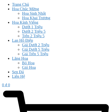
Trang Chủ
Hoa Chúc Mừng
Hoa Sinh Nhật
Hoa Khai Trương
Hoa Kính Viếng
Dưới 1 Triệu
Dưới 2 Triệu 5
Trên 2 Triệu 5
Lan Hồ Điệp
Giá Dưới 2 Triệu
Giá Dưới 5 Triệu
Giá Trên 5 Triệu
Lãng Hoa
Bó Hoa
Giỏ Hoa
Sen Đá
Liên Hệ
0
₫
0