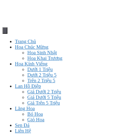
Trang Chủ
Hoa Chúc Mừng
Hoa Sinh Nhật
Hoa Khai Trương
Hoa Kính Viếng
Dưới 1 Triệu
Dưới 2 Triệu 5
Trên 2 Triệu 5
Lan Hồ Điệp
Giá Dưới 2 Triệu
Giá Dưới 5 Triệu
Giá Trên 5 Triệu
Lãng Hoa
Bó Hoa
Giỏ Hoa
Sen Đá
Liên Hệ