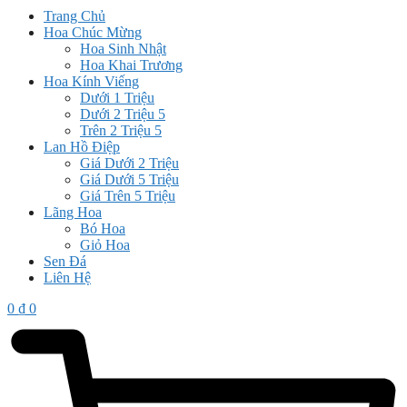
Trang Chủ
Hoa Chúc Mừng
Hoa Sinh Nhật
Hoa Khai Trương
Hoa Kính Viếng
Dưới 1 Triệu
Dưới 2 Triệu 5
Trên 2 Triệu 5
Lan Hồ Điệp
Giá Dưới 2 Triệu
Giá Dưới 5 Triệu
Giá Trên 5 Triệu
Lãng Hoa
Bó Hoa
Giỏ Hoa
Sen Đá
Liên Hệ
0
₫
0