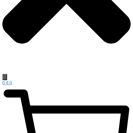
0
₫
0