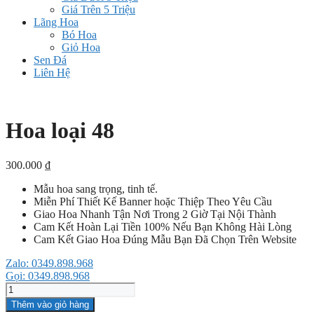
Giá Trên 5 Triệu
Lãng Hoa
Bó Hoa
Giỏ Hoa
Sen Đá
Liên Hệ
Hoa loại 48
300.000
₫
Mẫu hoa sang trọng, tinh tế.
Miễn Phí Thiết Kế Banner hoặc Thiệp Theo Yêu Cầu
Giao Hoa Nhanh Tận Nơi Trong 2 Giờ Tại Nội Thành
Cam Kết Hoàn Lại Tiền 100% Nếu Bạn Không Hài Lòng
Cam Kết Giao Hoa Đúng Mẫu Bạn Đã Chọn Trên Website
Zalo: 0349.898.968
Gọi: 0349.898.968
Hoa
loại
Thêm vào giỏ hàng
48