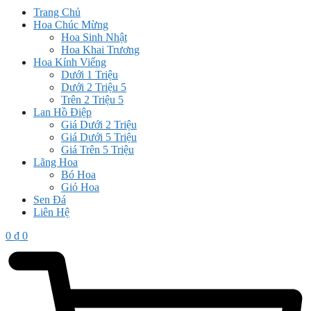
Trang Chủ
Hoa Chúc Mừng
Hoa Sinh Nhật
Hoa Khai Trương
Hoa Kính Viếng
Dưới 1 Triệu
Dưới 2 Triệu 5
Trên 2 Triệu 5
Lan Hồ Điệp
Giá Dưới 2 Triệu
Giá Dưới 5 Triệu
Giá Trên 5 Triệu
Lãng Hoa
Bó Hoa
Giỏ Hoa
Sen Đá
Liên Hệ
0
₫
0