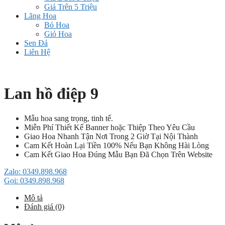
Giá Trên 5 Triệu
Lãng Hoa
Bó Hoa
Giỏ Hoa
Sen Đá
Liên Hệ
Lan hồ điệp 9
Mẫu hoa sang trọng, tinh tế.
Miễn Phí Thiết Kế Banner hoặc Thiệp Theo Yêu Cầu
Giao Hoa Nhanh Tận Nơi Trong 2 Giờ Tại Nội Thành
Cam Kết Hoàn Lại Tiền 100% Nếu Bạn Không Hài Lòng
Cam Kết Giao Hoa Đúng Mẫu Bạn Đã Chọn Trên Website
Zalo: 0349.898.968
Gọi: 0349.898.968
Mô tả
Đánh giá (0)