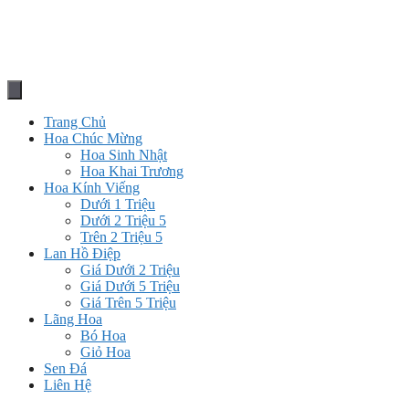
Trang Chủ
Hoa Chúc Mừng
Hoa Sinh Nhật
Hoa Khai Trương
Hoa Kính Viếng
Dưới 1 Triệu
Dưới 2 Triệu 5
Trên 2 Triệu 5
Lan Hồ Điệp
Giá Dưới 2 Triệu
Giá Dưới 5 Triệu
Giá Trên 5 Triệu
Lãng Hoa
Bó Hoa
Giỏ Hoa
Sen Đá
Liên Hệ