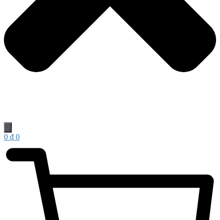
0
₫
0